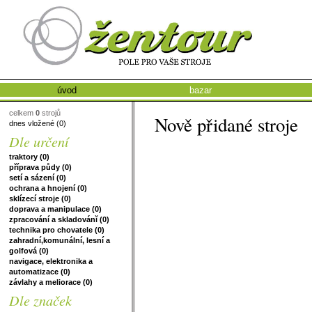
úvod
bazar
celkem
0
strojů
Nově přidané stroje
dnes vložené (0)
Dle určení
traktory (0)
příprava půdy (0)
setí a sázení (0)
ochrana a hnojení (0)
sklízecí stroje (0)
doprava a manipulace (0)
zpracování a skladovánǐ (0)
technika pro chovatele (0)
zahradní,komunální, lesní a
golfová (0)
navigace, elektronika a
automatizace (0)
závlahy a meliorace (0)
Dle značek