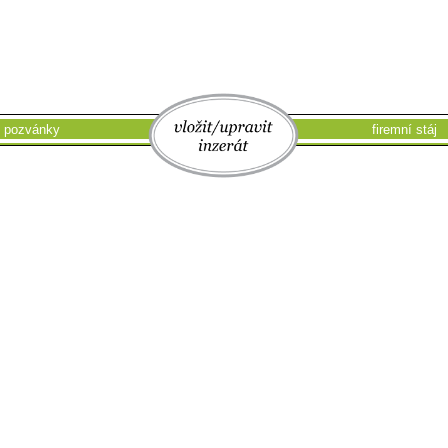
pozvánky
vložit/upravit
firemní stáj