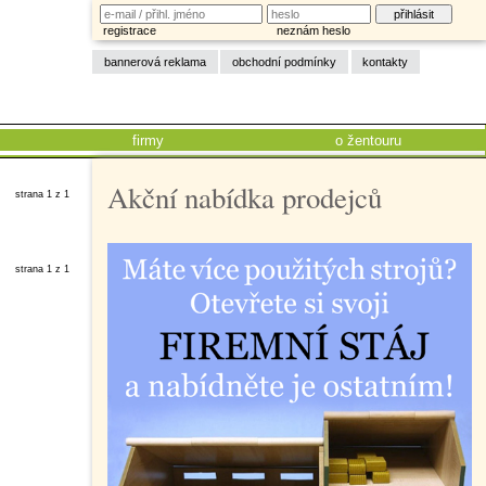
registrace
neznám heslo
bannerová reklama
obchodní podmínky
kontakty
firmy
o žentouru
Akční nabídka prodejců
strana 1 z 1
strana 1 z 1